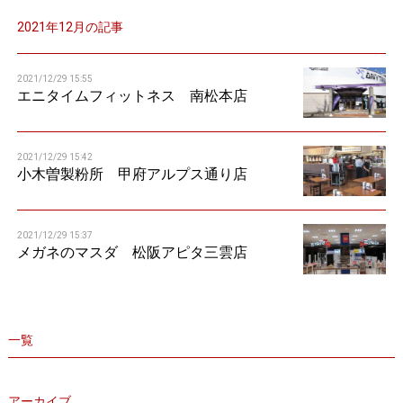
n
2021年12月の記事
2021/12/29 15:55
エニタイムフィットネス 南松本店
2021/12/29 15:42
小木曽製粉所 甲府アルプス通り店
2021/12/29 15:37
メガネのマスダ 松阪アピタ三雲店
一覧
アーカイブ