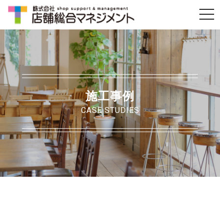
t
o
g
g
l
e
施工事例
n
CASE STUDIES
a
v
i
g
a
t
i
o