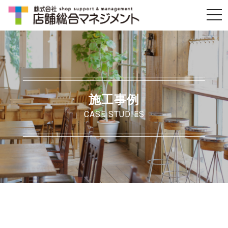
t
o
g
g
l
e
施工事例
n
CASE STUDIES
a
v
i
g
a
t
i
o