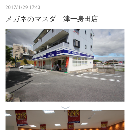
n
2017/1/29 17:43
メガネのマスダ 津一身田店